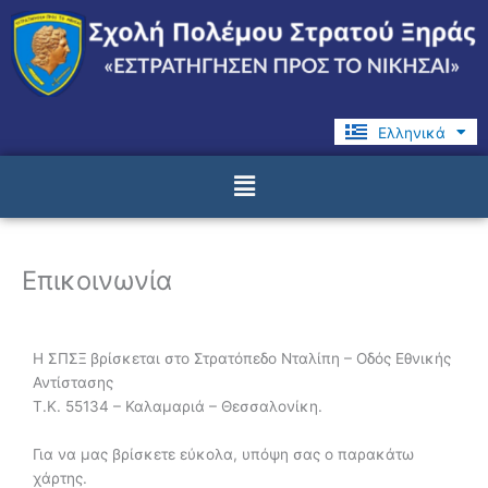
Μετάβαση
στο
περιεχόμενο
Ελληνικά
English
Menu
Επικοινωνία
Η ΣΠΣΞ βρίσκεται στο Στρατόπεδο Νταλίπη – Οδός Εθνικής
Αντίστασης
Τ.Κ. 55134 – Καλαμαριά – Θεσσαλονίκη.
Για να μας βρίσκετε εύκολα, υπόψη σας ο παρακάτω
χάρτης.