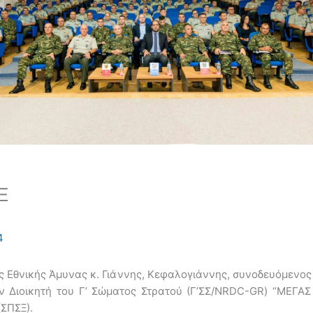
Ξ
4
 Εθνικής Άμυνας κ. Γιάννης, Κεφαλογιάννης, συνοδευόμενος 
ον Διοικητή του Γ’ Σώματος Στρατού (Γ’ΣΣ/NRDC-GR) “ΜΕΓΑ
ΣΠΣΞ).