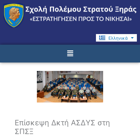
Μετάβαση
στο
περιεχόμενο
Ελληνικά
English
Menu
Επίσκεψη Δκτή ΑΣΔΥΣ στη
ΣΠΣΞ