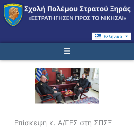
Μετάβαση
στο
περιεχόμενο
Ελληνικά
English
Menu
Επίσκεψη κ. Α/ΓΕΣ στη ΣΠΣΞ